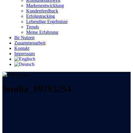
Konsumentenwelt
Markenentwicklung
Kundenfeedback
Erfolgstracking
Lebendige Ergebnisse
Trends
Meine Erfahrung
Ihr Nutzen
Zusammenarbeit
Kontakt
Impressum
fotolia_89283254