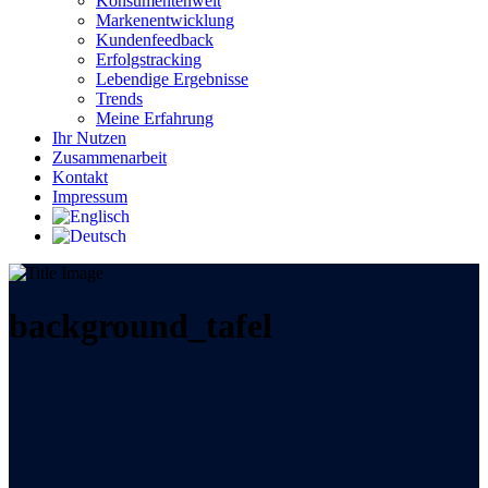
Konsumentenwelt
Markenentwicklung
Kundenfeedback
Erfolgstracking
Lebendige Ergebnisse
Trends
Meine Erfahrung
Ihr Nutzen
Zusammenarbeit
Kontakt
Impressum
background_tafel