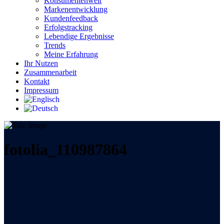
Konsumentenwelt
Markenentwicklung
Kundenfeedback
Erfolgstracking
Lebendige Ergebnisse
Trends
Meine Erfahrung
Ihr Nutzen
Zusammenarbeit
Kontakt
Impressum
fotolia_110987864