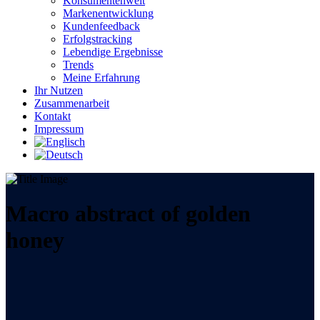
Konsumentenwelt
Markenentwicklung
Kundenfeedback
Erfolgstracking
Lebendige Ergebnisse
Trends
Meine Erfahrung
Ihr Nutzen
Zusammenarbeit
Kontakt
Impressum
Macro abstract of golden
honey