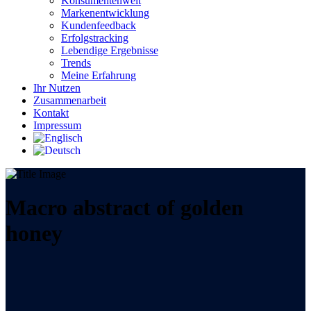
Konsumentenwelt
Markenentwicklung
Kundenfeedback
Erfolgstracking
Lebendige Ergebnisse
Trends
Meine Erfahrung
Ihr Nutzen
Zusammenarbeit
Kontakt
Impressum
Macro abstract of golden
honey