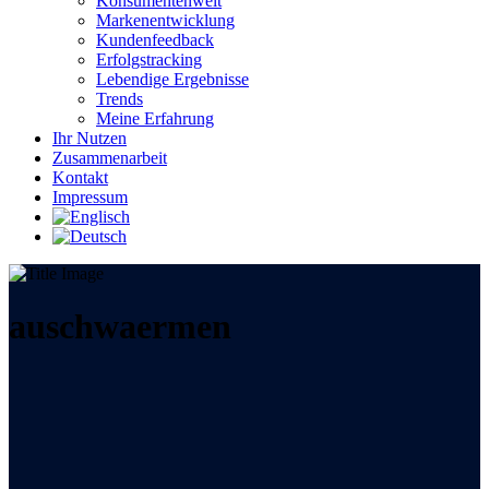
Konsumentenwelt
Markenentwicklung
Kundenfeedback
Erfolgstracking
Lebendige Ergebnisse
Trends
Meine Erfahrung
Ihr Nutzen
Zusammenarbeit
Kontakt
Impressum
auschwaermen